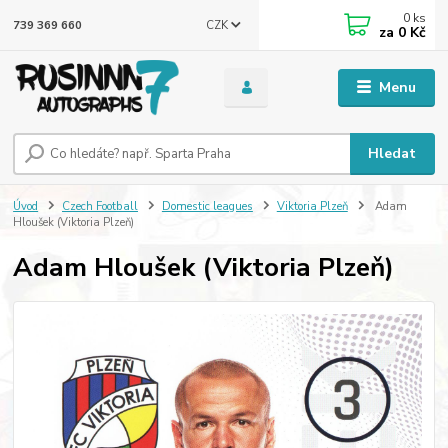
0
ks
CZK
739 369 660
za
0 Kč
Menu
Hledat
Úvod
Czech Football
Domestic leagues
Viktoria Plzeň
Adam
Hloušek (Viktoria Plzeň)
Adam Hloušek (Viktoria Plzeň)