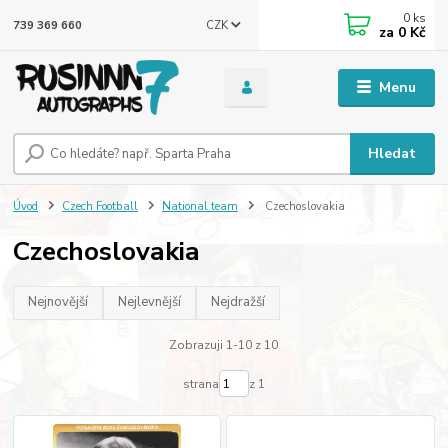
0
ks
CZK
739 369 660
za
0 Kč
Menu
Hledat
Úvod
Czech Football
National team
Czechoslovakia
Czechoslovakia
Nejnovější
Nejlevnější
Nejdražší
Zobrazuji 1-10 z 10
strana
z 1