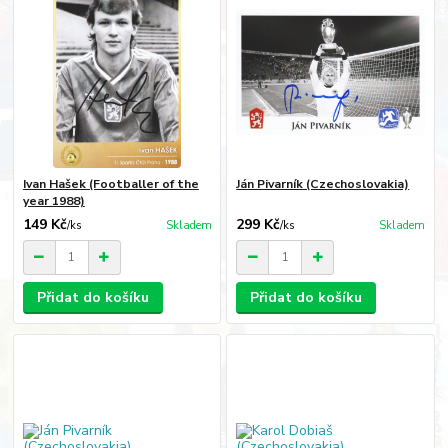
Ivan Hašek (Footballer of the
Ján Pivarník (Czechoslovakia)
year 1988)
149 Kč
299 Kč
/
ks
Skladem
/
ks
Skladem
Přidat do košíku
Přidat do košíku