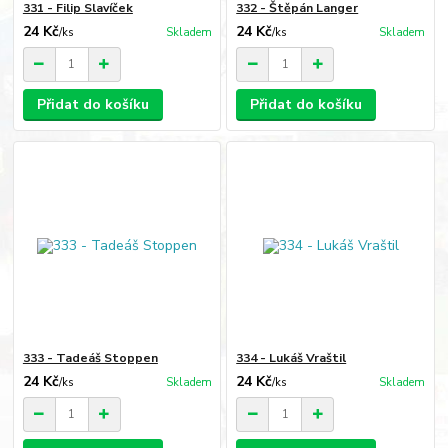
331 - Filip Slavíček
332 - Štěpán Langer
24 Kč
24 Kč
/
ks
Skladem
/
ks
Skladem
Přidat do košíku
Přidat do košíku
333 - Tadeáš Stoppen
334 - Lukáš Vraštil
24 Kč
24 Kč
/
ks
Skladem
/
ks
Skladem