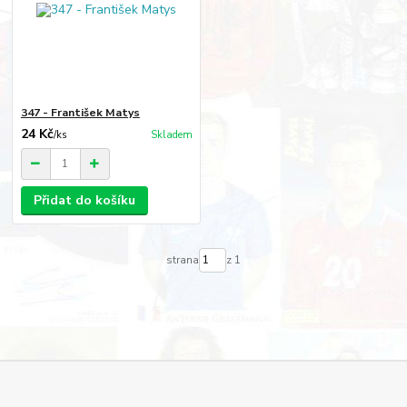
347 - František Matys
24 Kč
/
ks
Skladem
Přidat do košíku
strana
z 1