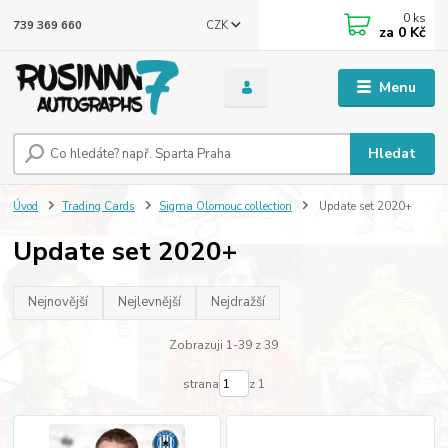
0
ks
CZK
739 369 660
za
0 Kč
Menu
Hledat
Úvod
Trading Cards
Sigma Olomouc collection
Update set 2020+
Update set 2020+
Nejnovější
Nejlevnější
Nejdražší
Zobrazuji 1-39 z 39
strana
z 1