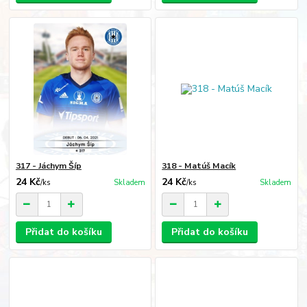
317 - Jáchym Šíp
318 - Matúš Macík
24 Kč
24 Kč
/
ks
Skladem
/
ks
Skladem
Přidat do košíku
Přidat do košíku