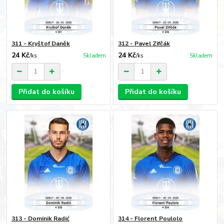
311 - Kryštof Daněk
312 - Pavel Zifčák
24 Kč
24 Kč
/
ks
Skladem
/
ks
Skladem
Přidat do košíku
Přidat do košíku
313 - Dominik Radić
314 - Florent Poulolo