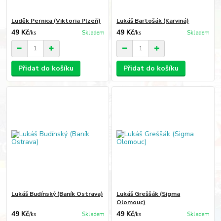
Luděk Pernica (Viktoria Plzeň)
Lukáš Bartošák (Karviná)
49 Kč
49 Kč
/
ks
Skladem
/
ks
Skladem
Přidat do košíku
Přidat do košíku
Lukáš Budínský (Baník Ostrava)
Lukáš Greššák (Sigma
Olomouc)
49 Kč
49 Kč
/
ks
Skladem
/
ks
Skladem