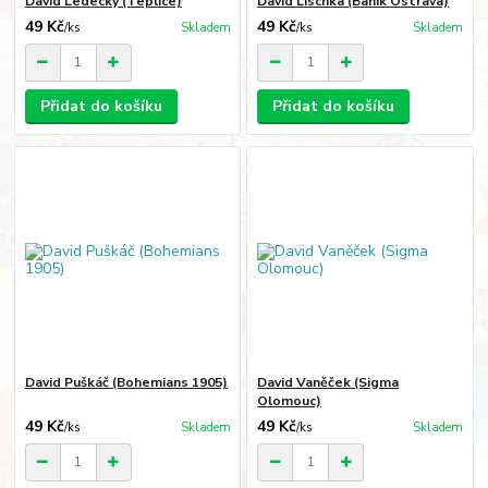
David Ledecký (Teplice)
David Lischka (Baník Ostrava)
49 Kč
49 Kč
/
ks
Skladem
/
ks
Skladem
Přidat do košíku
Přidat do košíku
David Puškáč (Bohemians 1905)
David Vaněček (Sigma
Olomouc)
49 Kč
49 Kč
/
ks
Skladem
/
ks
Skladem