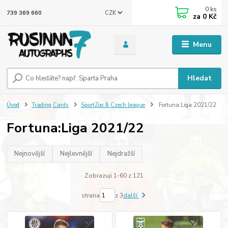
0
ks
CZK
739 369 660
za
0 Kč
Menu
Hledat
Úvod
Trading Cards
SportZoo & Czech league
Fortuna:Liga 2021/22
Fortuna:Liga 2021/22
Nejnovější
Nejlevnější
Nejdražší
Zobrazuji 1-60 z 121
strana
z 3
další