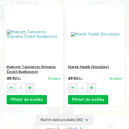
Maksym Talovierov (Dynamo
Marek Havlík (Slovácko)
České Budějovice)
49 Kč
49 Kč
/
ks
Skladem
/
ks
Skladem
Přidat do košíku
Přidat do košíku
Načíst další produkty (60)
strana
z 3
další