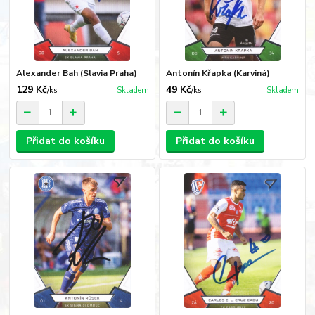
Alexander Bah (Slavia Praha)
Antonín Křapka (Karviná)
129 Kč
49 Kč
/
ks
Skladem
/
ks
Skladem
Přidat do košíku
Přidat do košíku