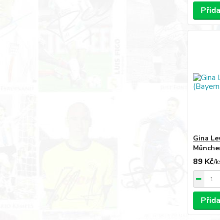
Přid
Gina Le
Münche
89 Kč
/
k
Přid