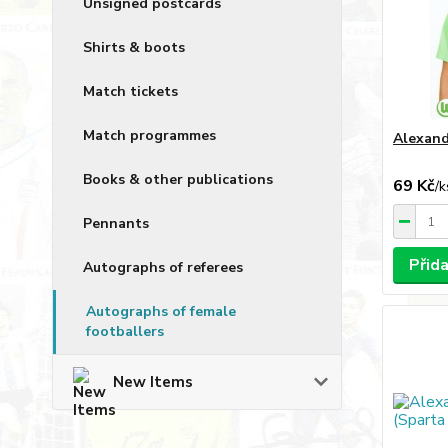
Unsigned postcards
Shirts & boots
Match tickets
Match programmes
Alexand
Books & other publications
69 Kč
/
k
Pennants
Přid
Autographs of referees
Autographs of female
footballers
New Items