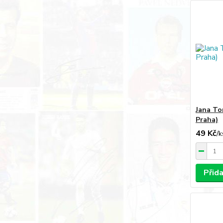
Jana To
Praha)
49 Kč
/
k
Přid