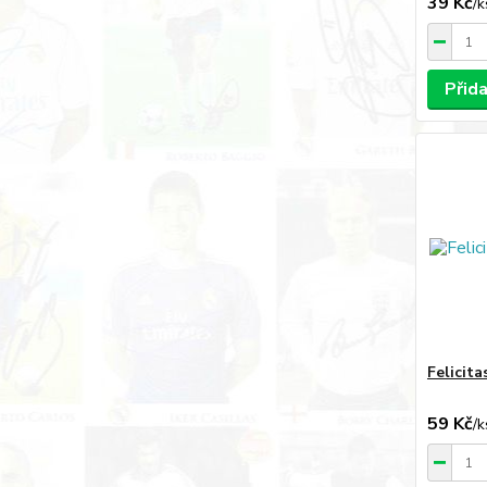
39 Kč
/
k
Přid
Felicit
59 Kč
/
k