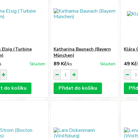
 Elsig (Turbine
Katharina Baunach (Bayern
Klára 
m)
München)
89 Kč
49 Kč
s
/
ks
Skladem
Skladem
at do košíku
Přidat do košíku
Při