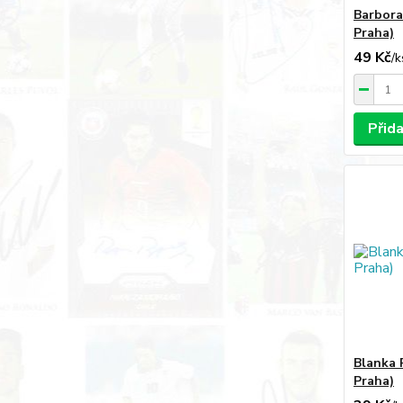
Barbora
Praha)
49 Kč
/
k
Přid
Blanka 
Praha)