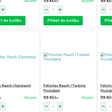
39 Kč
49 Kč
s
/
ks
Skladem
Skladem
at do košíku
Přidat do košíku
Při
as Rauch (Germany)
Felicitas Rauch (Turbine
Felici
Postdam)
Postd
59 Kč
59 Kč
s
/
ks
Skladem
Skladem