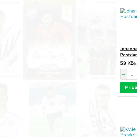
Johanna
Postda
59 Kč
/
k
Přid