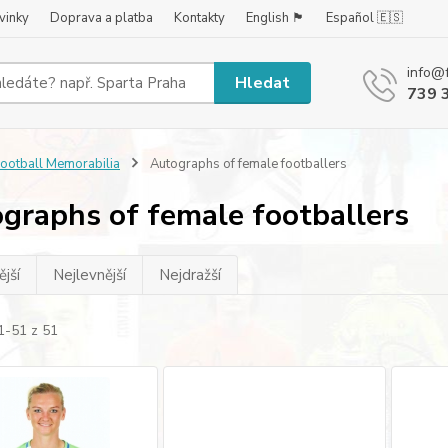
vinky
Doprava a platba
Kontakty
English 🏴󠁧󠁢󠁥󠁮󠁧󠁿
Español 🇪🇸
info@
Hledat
739 
ootball Memorabilia
Autographs of female footballers
graphs of female footballers
jší
Nejlevnější
Nejdražší
1-51 z 51