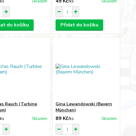
49 Kč
/
ks
/
ks
Skladem
Skladem
dat do košíku
Přidat do košíku
tas Rauch (Turbine
Gina Lewandowski (Bayern
am)
München)
89 Kč
/
ks
/
ks
Skladem
Skladem