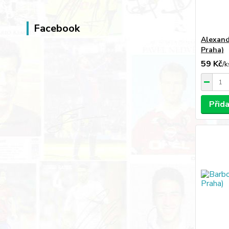
Facebook
Alexand
Praha)
59 Kč
/
k
Přid