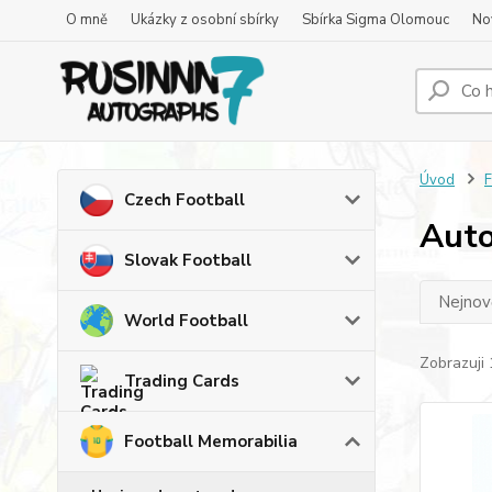
O mně
Ukázky z osobní sbírky
Sbírka Sigma Olomouc
No
Úvod
F
Czech Football
Auto
Slovak Football
Nejnově
World Football
Zobrazuji 
Trading Cards
Football Memorabilia