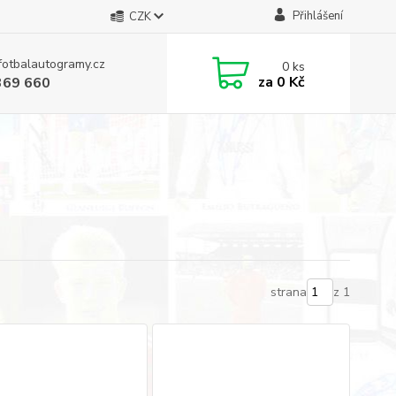
Přihlášení
CZK
fotbalautogramy.cz
0
ks
za
0 Kč
369 660
strana
z 1