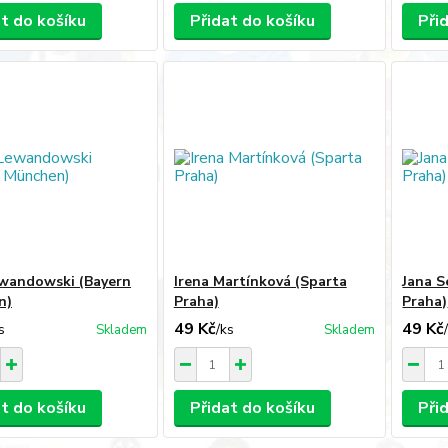
at do košíku
Přidat do košíku
Při
wandowski (Bayern
Irena Martínková (Sparta
Jana S
n)
Praha)
Praha)
49 Kč
49 Kč
s
/
ks
Skladem
Skladem
at do košíku
Přidat do košíku
Při