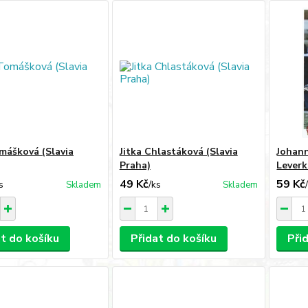
mášková (Slavia
Jitka Chlastáková (Slavia
Johann
Praha)
Leverk
49 Kč
59 Kč
s
/
ks
Skladem
Skladem
at do košíku
Přidat do košíku
Při