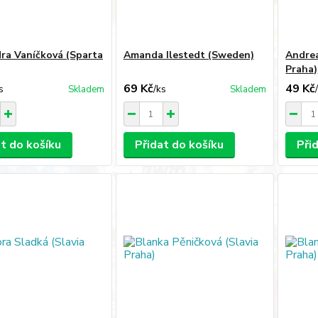
ra Vaníčková (Sparta
Amanda Ilestedt (Sweden)
Andrea
Praha)
69 Kč
49 Kč
s
/
ks
Skladem
Skladem
at do košíku
Přidat do košíku
Při