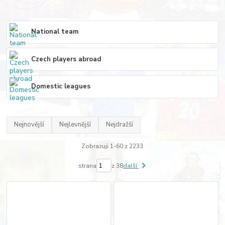
National team
Czech players abroad
Domestic leagues
Nejnovější
Nejlevnější
Nejdražší
Zobrazuji 1-60 z 2233
strana
z 38
další