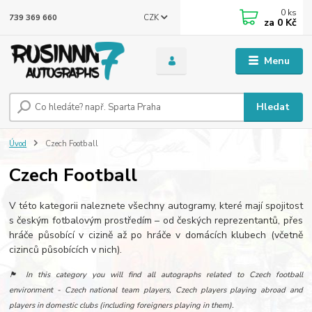
0
ks
CZK
739 369 660
za
0 Kč
Menu
Hledat
Úvod
Czech Football
Czech Football
V této kategorii naleznete všechny autogramy, které mají spojitost
s českým fotbalovým prostředím – od českých reprezentantů, přes
hráče působící v cizině až po hráče v domácích klubech (včetně
cizinců působících v nich).
🏴󠁧󠁢󠁥󠁮󠁧󠁿 In this category you will find all autographs related to Czech football
environment - Czech national team players, Czech players playing abroad and
players in domestic clubs (including foreigners playing in them).