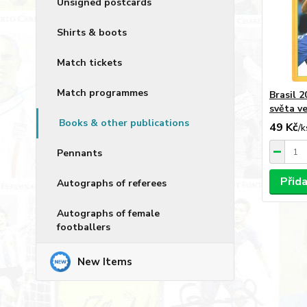
Unsigned postcards
Shirts & boots
Match tickets
Match programmes
Brasil 2
světa v
Books & other publications
49 Kč
/
k
Pennants
Přid
Autographs of referees
Autographs of female
footballers
New Items