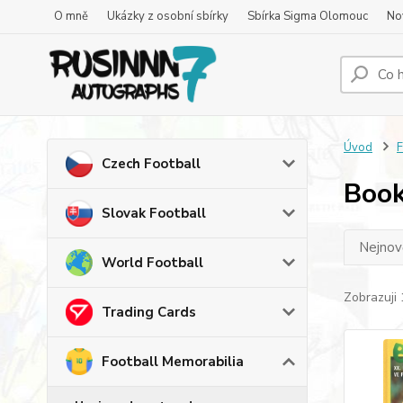
O mně
Ukázky z osobní sbírky
Sbírka Sigma Olomouc
No
Úvod
F
Czech Football
Book
Slovak Football
Nejnově
World Football
Zobrazuji 
Trading Cards
Football Memorabilia