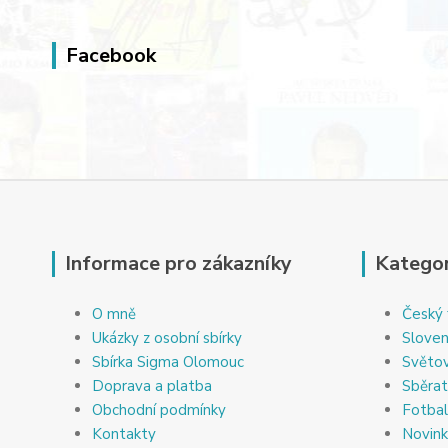
Facebook
Informace pro zákazníky
Kategor
O mně
Český 
Ukázky z osobní sbírky
Sloven
Sbírka Sigma Olomouc
Světov
Doprava a platba
Sběrat
Obchodní podmínky
Fotbal
Kontakty
Novin