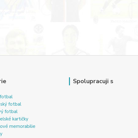
ie
Spolupracuji s
fotbal
ský fotbal
ý fotbal
elské kartičky
ové memorabilie
ky