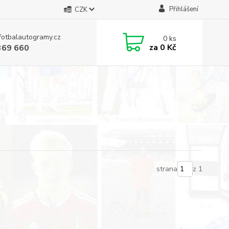
Přihlášení
CZK
fotbalautogramy.cz
0
ks
za
0 Kč
369 660
strana
z 1