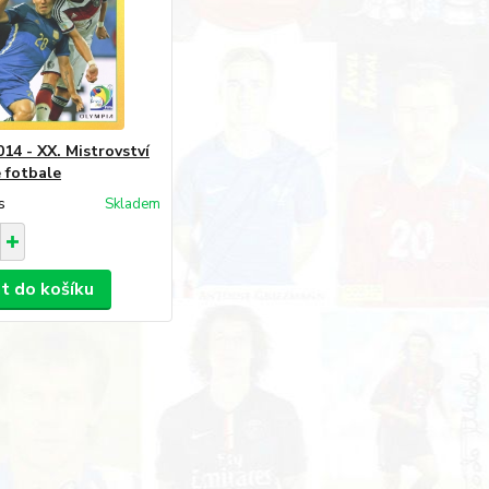
014 - XX. Mistrovství
e fotbale
s
Skladem
at do košíku