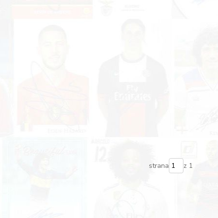
strana
z 1