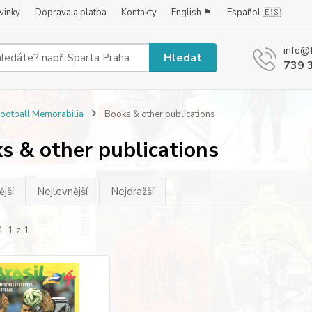
vinky
Doprava a platba
Kontakty
English 🏴󠁧󠁢󠁥󠁮󠁧󠁿
Español 🇪🇸
info@
Hledat
739 
ootball Memorabilia
Books & other publications
s & other publications
jší
Nejlevnější
Nejdražší
1-1 z 1