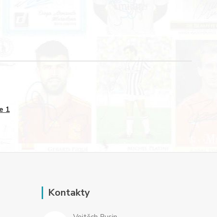
e 1
Kontakty
Vojtěch Rusin