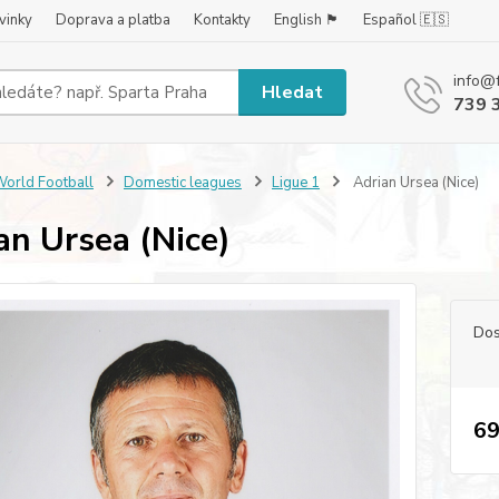
vinky
Doprava a platba
Kontakty
English 🏴󠁧󠁢󠁥󠁮󠁧󠁿
Español 🇪🇸
info@
Hledat
739 
orld Football
Domestic leagues
Ligue 1
Adrian Ursea (Nice)
an Ursea (Nice)
Dos
69