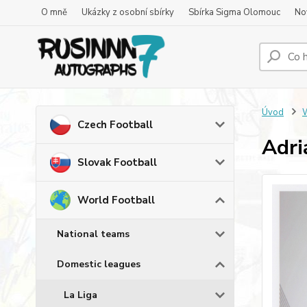
O mně
Ukázky z osobní sbírky
Sbírka Sigma Olomouc
No
Úvod
W
Czech Football
Adri
Slovak Football
World Football
National teams
Domestic leagues
La Liga