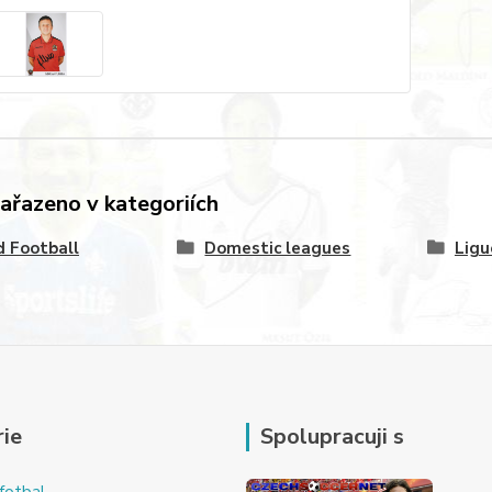
zařazeno v kategoriích
 Football
Domestic leagues
Ligu
ie
Spolupracuji s
fotbal