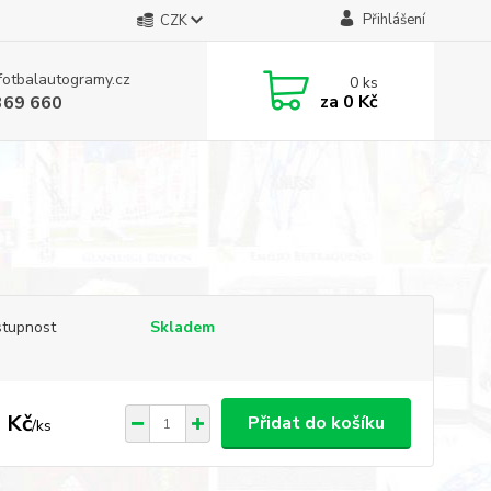
Přihlášení
CZK
fotbalautogramy.cz
0
ks
za
0 Kč
369 660
tupnost
Skladem
 Kč
Přidat do košíku
/
ks