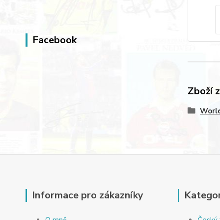
Facebook
Zboží 
World
Informace pro zákazníky
Kategor
O mně
Český 