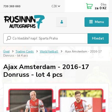
0
ks
CZK
739 369 660
za
0 Kč
Menu
Hledat
Úvod
Trading Cards
World football
Ajax Amsterdam - 2016-17
Donruss - lot 4 pcs
Ajax Amsterdam - 2016-17
Donruss - lot 4 pcs