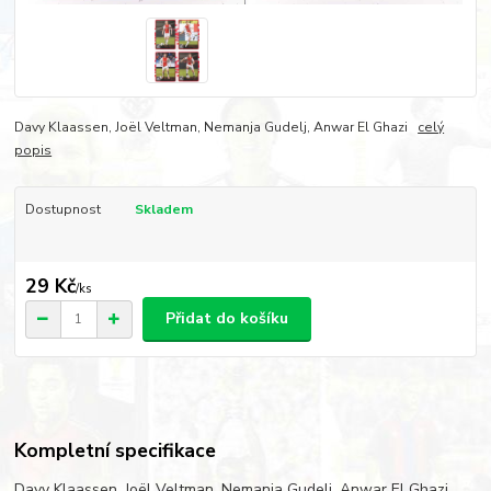
Davy Klaassen, Joël Veltman, Nemanja Gudelj, Anwar El Ghazi
celý
popis
Dostupnost
Skladem
29 Kč
/
ks
Přidat do košíku
Kompletní specifikace
Davy Klaassen, Joël Veltman, Nemanja Gudelj, Anwar El Ghazi