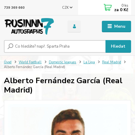
0
ks
CZK
739 369 660
za
0 Kč
Menu
Hledat
Úvod
World Football
Domestic leagues
La Liga
Real Madrid
Alberto Fernández García (Real Madrid)
Alberto Fernández García (Real
Madrid)