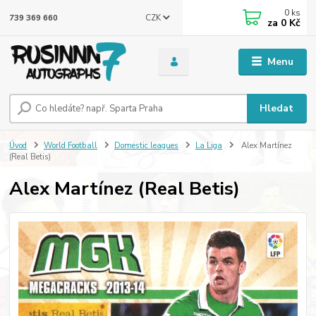
0
ks
CZK
739 369 660
za
0 Kč
Menu
Hledat
Úvod
World Football
Domestic leagues
La Liga
Alex Martínez
(Real Betis)
Alex Martínez (Real Betis)