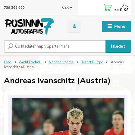
0
ks
CZK
739 369 660
za
0 Kč
Menu
Hledat
Úvod
World Football
National teams
Rest of Europe
Andreas
Ivanschitz (Austria)
Andreas Ivanschitz (Austria)