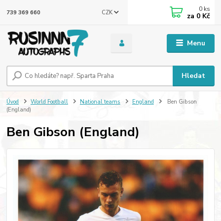
0
ks
CZK
739 369 660
za
0 Kč
Menu
Hledat
Úvod
World Football
National teams
England
Ben Gibson
(England)
Ben Gibson (England)