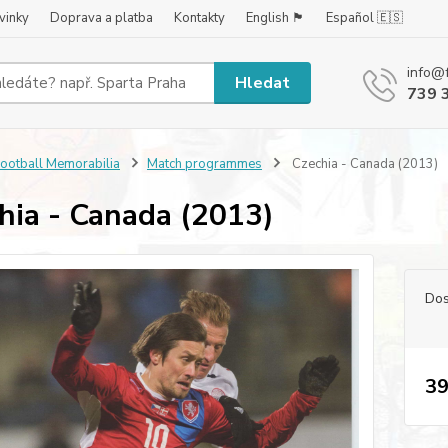
vinky
Doprava a platba
Kontakty
English 🏴󠁧󠁢󠁥󠁮󠁧󠁿
Español 🇪🇸
info@
Hledat
739 
ootball Memorabilia
Match programmes
Czechia - Canada (2013)
hia - Canada (2013)
Dos
39