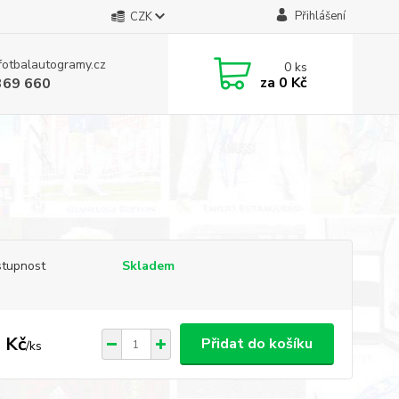
Přihlášení
CZK
fotbalautogramy.cz
0
ks
za
0 Kč
369 660
tupnost
Skladem
 Kč
Přidat do košíku
/
ks