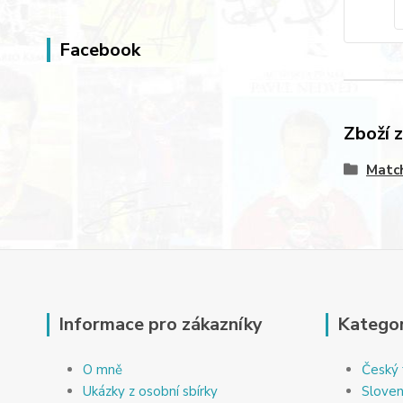
Facebook
Zboží 
Matc
Informace pro zákazníky
Kategor
O mně
Český 
Ukázky z osobní sbírky
Sloven