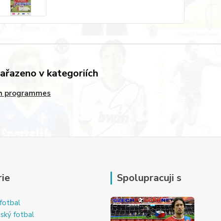
zařazeno v kategoriích
h programmes
ie
Spolupracuji s
fotbal
ský fotbal