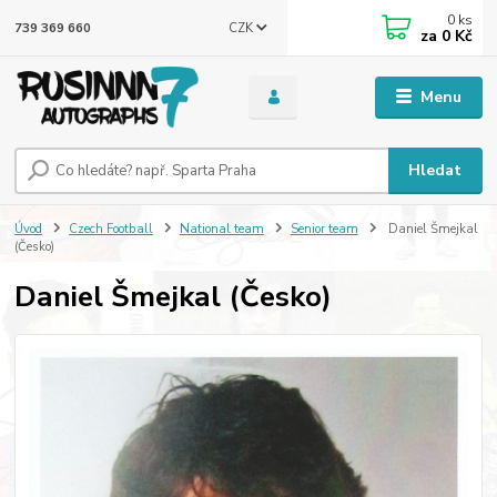
0
ks
CZK
739 369 660
za
0 Kč
Menu
Hledat
Úvod
Czech Football
National team
Senior team
Daniel Šmejkal
(Česko)
Daniel Šmejkal (Česko)