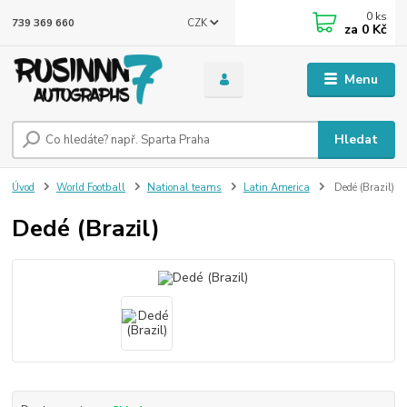
0
ks
CZK
739 369 660
za
0 Kč
Menu
Hledat
Úvod
World Football
National teams
Latin America
Dedé (Brazil)
Dedé (Brazil)