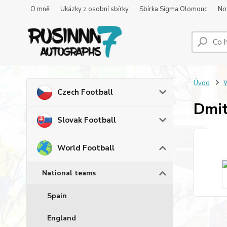
O mně
Ukázky z osobní sbírky
Sbírka Sigma Olomouc
No
Úvod
W
Czech Football
Dmit
Slovak Football
World Football
National teams
Spain
England