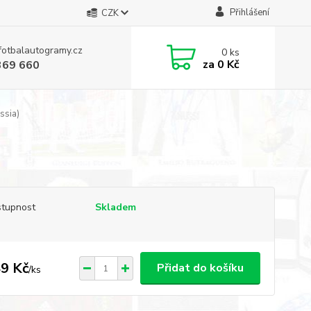
Přihlášení
CZK
fotbalautogramy.cz
0
ks
za
0 Kč
369 660
ssia)
tupnost
Skladem
9 Kč
Přidat do košíku
/
ks