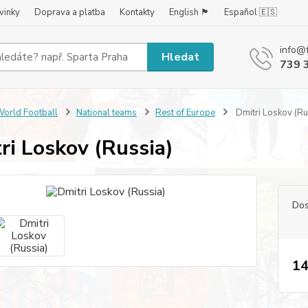
vinky
Doprava a platba
Kontakty
English 🏴󠁧󠁢󠁥󠁮󠁧󠁿
Español 🇪🇸
info@
Hledat
739 
orld Football
National teams
Rest of Europe
Dmitri Loskov (Ru
ri Loskov (Russia)
Dos
14