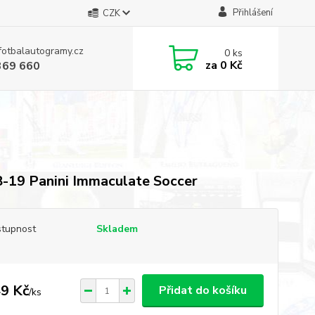
Přihlášení
CZK
fotbalautogramy.cz
0
ks
za
0 Kč
369 660
-19 Panini Immaculate Soccer
tupnost
Skladem
9 Kč
Přidat do košíku
/
ks