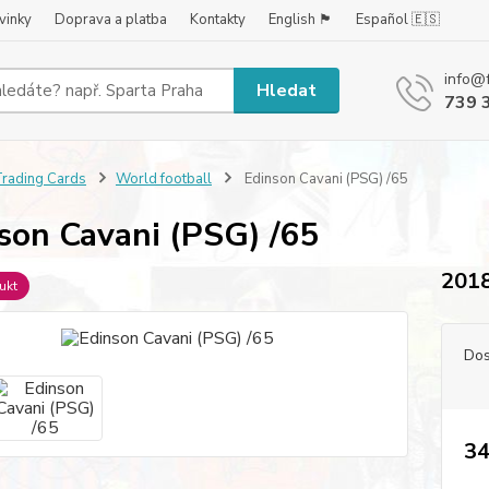
vinky
Doprava a platba
Kontakty
English 🏴󠁧󠁢󠁥󠁮󠁧󠁿
Español 🇪🇸
info@
Hledat
739 
rading Cards
World football
Edinson Cavani (PSG) /65
son Cavani (PSG) /65
2018
ukt
Dos
34