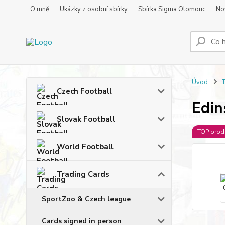
O mně
Ukázky z osobní sbírky
Sbírka Sigma Olomouc
No
Úvod
T
Czech Football
Edin
Slovak Football
TOP prod
World Football
Trading Cards
SportZoo & Czech league
Cards signed in person