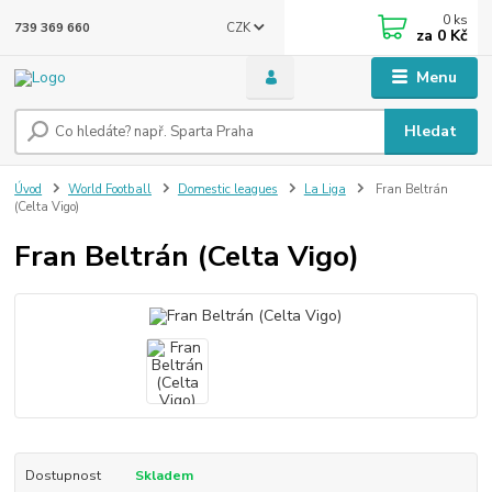
0
ks
CZK
739 369 660
za
0 Kč
Menu
Hledat
Úvod
World Football
Domestic leagues
La Liga
Fran Beltrán
(Celta Vigo)
Fran Beltrán (Celta Vigo)
Dostupnost
Skladem