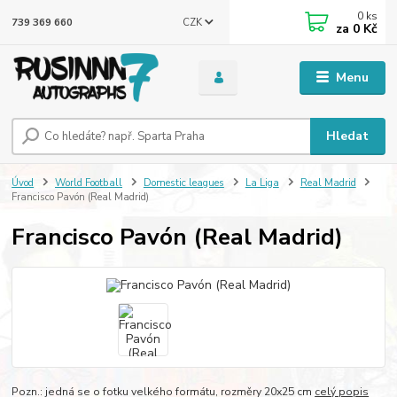
0
ks
CZK
739 369 660
za
0 Kč
Menu
Hledat
Úvod
World Football
Domestic leagues
La Liga
Real Madrid
Francisco Pavón (Real Madrid)
Francisco Pavón (Real Madrid)
Pozn.: jedná se o fotku velkého formátu, rozměry 20x25 cm
celý popis