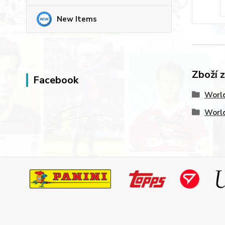
New Items
Zboží 
Facebook
World
World