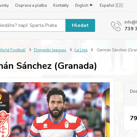
vinky
Doprava a platba
Kontakty
English 🏴󠁧󠁢󠁥󠁮󠁧󠁿
Español 🇪🇸
info@
Hledat
739 
orld Football
Domestic leagues
La Liga
Germán Sánchez (Gra
án Sánchez (Granada)
Dos
79