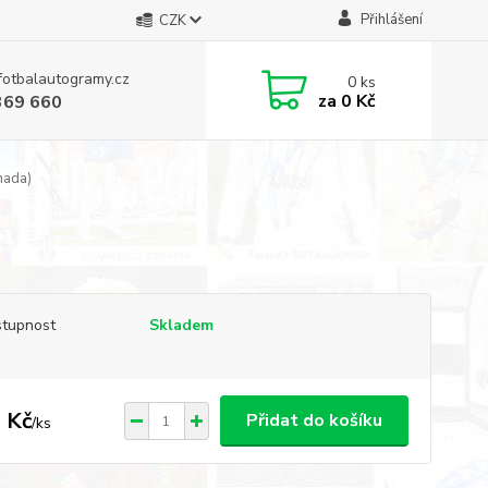
Přihlášení
CZK
fotbalautogramy.cz
0
ks
za
0 Kč
369 660
nada)
tupnost
Skladem
 Kč
Přidat do košíku
/
ks