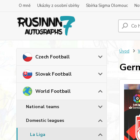
O mně
Ukázky z osobní sbírky
Sbírka Sigma Olomouc
No
Úvod
W
Czech Football
Germ
Slovak Football
World Football
National teams
Domestic leagues
La Liga