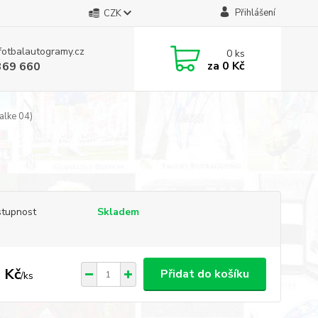
Přihlášení
CZK
fotbalautogramy.cz
0
ks
za
0 Kč
369 660
alke 04)
tupnost
Skladem
 Kč
Přidat do košíku
/
ks