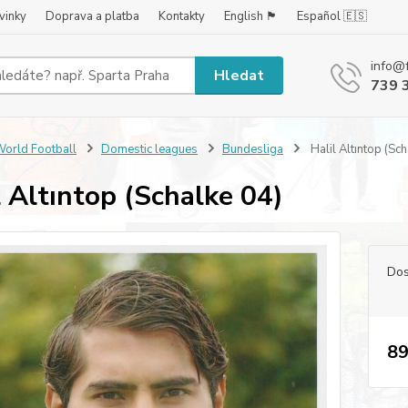
vinky
Doprava a platba
Kontakty
English 🏴󠁧󠁢󠁥󠁮󠁧󠁿
Español 🇪🇸
info@
Hledat
739 
orld Football
Domestic leagues
Bundesliga
Halil Altıntop (Sch
l Altıntop (Schalke 04)
Dos
89