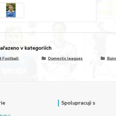
zařazeno v kategoriích
 Football
Domestic leagues
Bund
ie
Spolupracuji s