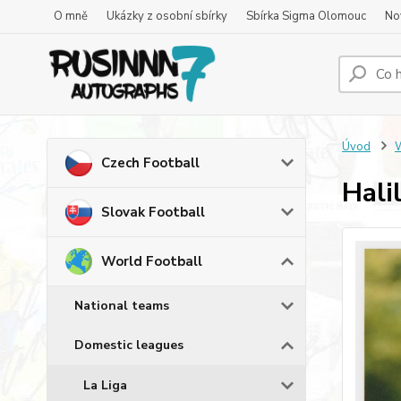
O mně
Ukázky z osobní sbírky
Sbírka Sigma Olomouc
No
Úvod
W
Czech Football
Hali
Slovak Football
World Football
National teams
Domestic leagues
La Liga