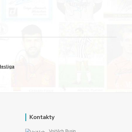
esliga
Kontakty
Vojtěch Rusin