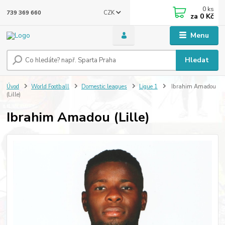
0
ks
CZK
739 369 660
za
0 Kč
Menu
Hledat
Úvod
World Football
Domestic leagues
Ligue 1
Ibrahim Amadou
(Lille)
Ibrahim Amadou (Lille)