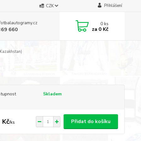
Přihlášení
CZK
fotbalautogramy.cz
0
ks
za
0 Kč
369 660
(Kazakhstan)
tupnost
Skladem
 Kč
Přidat do košíku
/
ks