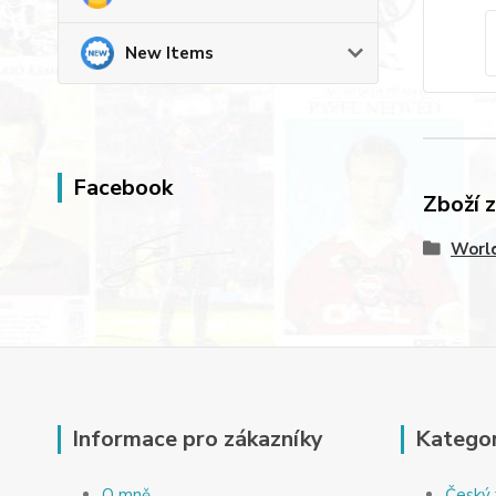
New Items
Facebook
Zboží 
World
Informace pro zákazníky
Kategor
O mně
Český 