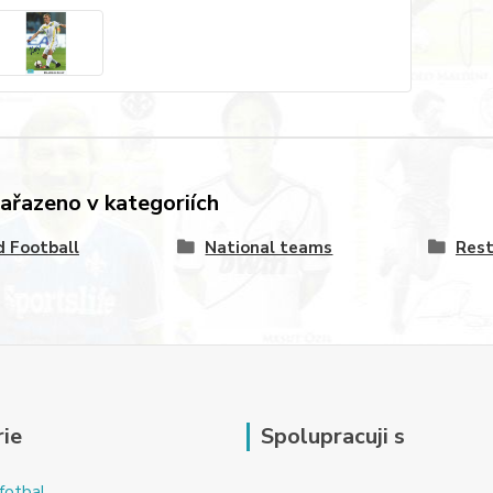
zařazeno v kategoriích
 Football
National teams
Rest
ie
Spolupracuji s
fotbal