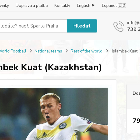
vinky
Doprava a platba
Kontakty
English 🏴󠁧󠁢󠁥󠁮󠁧󠁿
Español 🇪🇸
info@
Hledat
739 
orld Football
National teams
Rest of the world
Islambek Kuat 
mbek Kuat (Kazakhstan)
Dos
79