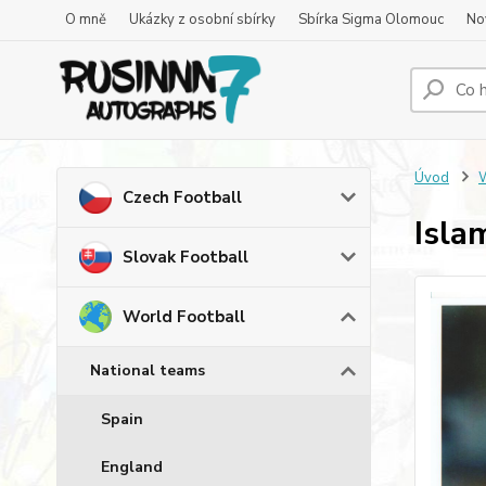
O mně
Ukázky z osobní sbírky
Sbírka Sigma Olomouc
No
Úvod
W
Czech Football
Isla
Slovak Football
World Football
National teams
Spain
England