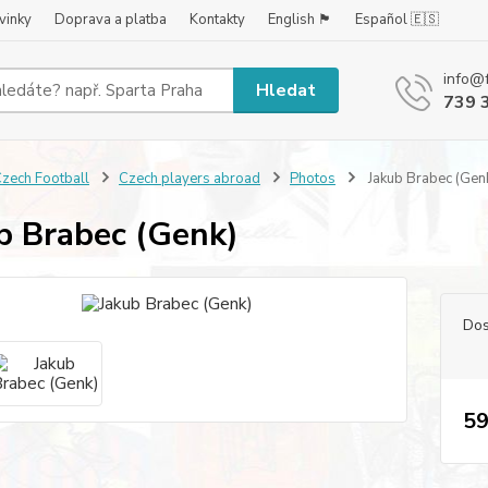
vinky
Doprava a platba
Kontakty
English 🏴󠁧󠁢󠁥󠁮󠁧󠁿
Español 🇪🇸
info@
Hledat
739 
zech Football
Czech players abroad
Photos
Jakub Brabec (Gen
b Brabec (Genk)
Dos
59