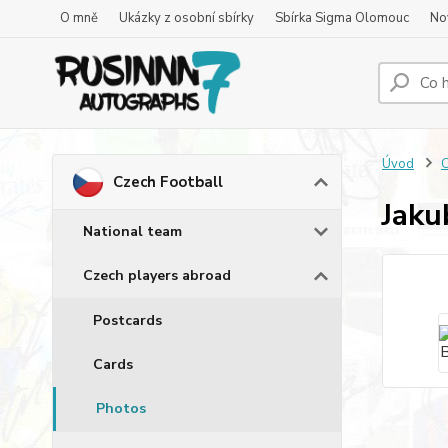
O mně
Ukázky z osobní sbírky
Sbírka Sigma Olomouc
No
Úvod
C
Czech Football
Jaku
National team
Czech players abroad
Postcards
Cards
Photos