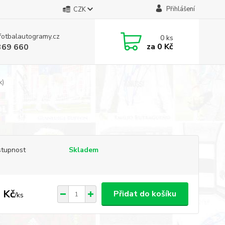
Přihlášení
CZK
fotbalautogramy.cz
0
ks
za
0 Kč
369 660
k)
tupnost
Skladem
 Kč
Přidat do košíku
/
ks