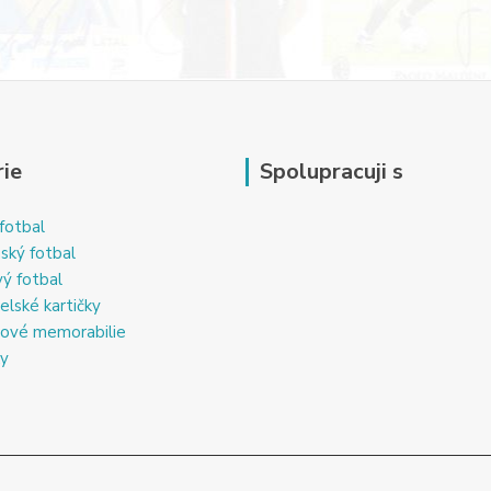
ie
Spolupracuji s
fotbal
ský fotbal
ý fotbal
elské kartičky
ové memorabilie
ky