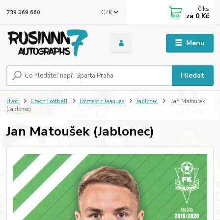
0
ks
CZK
739 369 660
za
0 Kč
Menu
Hledat
Úvod
Czech Football
Domestic leagues
Jablonec
Jan Matoušek
(Jablonec)
Jan Matoušek (Jablonec)