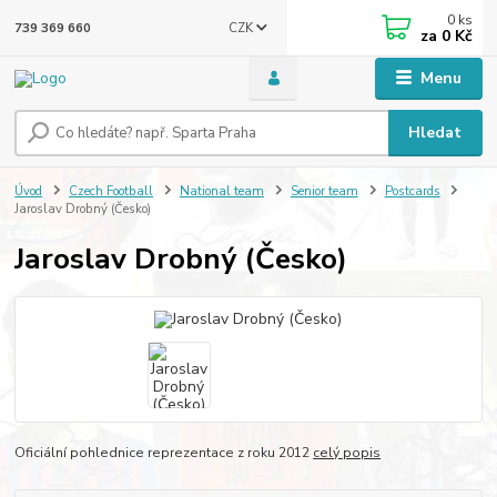
0
ks
CZK
739 369 660
za
0 Kč
Menu
Hledat
Úvod
Czech Football
National team
Senior team
Postcards
Jaroslav Drobný (Česko)
Jaroslav Drobný (Česko)
Oficiální pohlednice reprezentace z roku 2012
celý popis