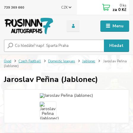
0
ks
CZK
739 369 660
za
0 Kč
Menu
Hledat
Úvod
Czech Football
Domestic leagues
Jablonec
Jaroslav Peřina
(Jablonec)
Jaroslav Peřina (Jablonec)