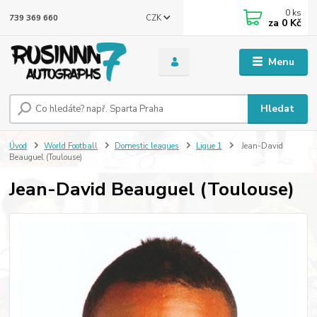
0
ks
CZK
739 369 660
za
0 Kč
Menu
Hledat
Úvod
World Football
Domestic leagues
Ligue 1
Jean-David
Beauguel (Toulouse)
Jean-David Beauguel (Toulouse)