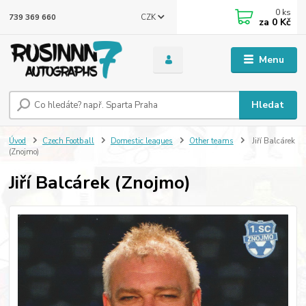
0
ks
CZK
739 369 660
za
0 Kč
Menu
Hledat
Úvod
Czech Football
Domestic leagues
Other teams
Jiří Balcárek
(Znojmo)
Jiří Balcárek (Znojmo)