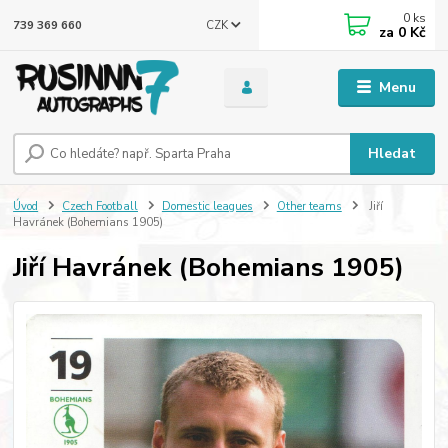
0
ks
CZK
739 369 660
za
0 Kč
Menu
Hledat
Úvod
Czech Football
Domestic leagues
Other teams
Jiří
Havránek (Bohemians 1905)
Jiří Havránek (Bohemians 1905)