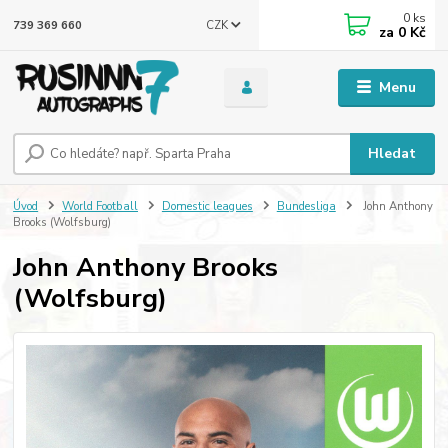
0
ks
CZK
739 369 660
za
0 Kč
Menu
Hledat
Úvod
World Football
Domestic leagues
Bundesliga
John Anthony
Brooks (Wolfsburg)
John Anthony Brooks
(Wolfsburg)