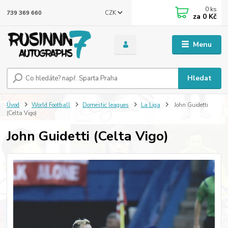
0
ks
CZK
739 369 660
za
0 Kč
Menu
Hledat
Úvod
World Football
Domestic leagues
La Liga
John Guidetti
(Celta Vigo)
John Guidetti (Celta Vigo)