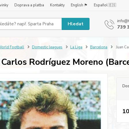
vinky
Doprava a platba
Kontakty
English 🏴󠁧󠁢󠁥󠁮󠁧󠁿
Español 🇪🇸
info@
Hledat
739 
orld Football
Domestic leagues
La Liga
Barcelona
Juan Ca
 Carlos Rodríguez Moreno (Barc
Dos
10