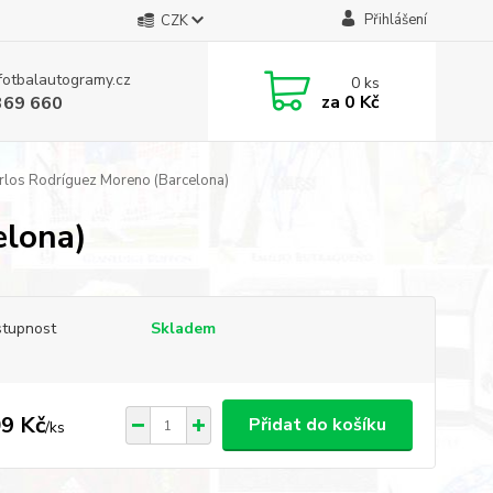
Přihlášení
CZK
fotbalautogramy.cz
0
ks
za
0 Kč
369 660
rlos Rodríguez Moreno (Barcelona)
elona)
tupnost
Skladem
9 Kč
Přidat do košíku
/
ks