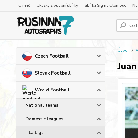
O mně
Ukázky z osobní sbírky
Sbírka Sigma Olomouc
No
Úvod
W
Czech Football
Juan
Slovak Football
World Football
National teams
Domestic leagues
La Liga