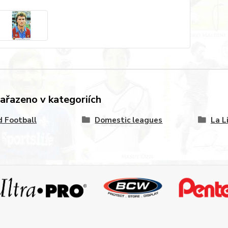
zařazeno v kategoriích
 Football
Domestic leagues
La L