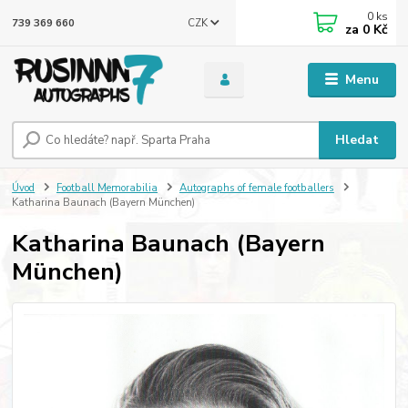
0
ks
CZK
739 369 660
za
0 Kč
Menu
Hledat
Úvod
Football Memorabilia
Autographs of female footballers
Katharina Baunach (Bayern München)
Katharina Baunach (Bayern
München)