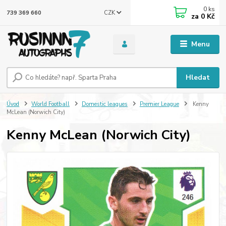
0
ks
CZK
739 369 660
za
0 Kč
Menu
Hledat
Úvod
World Football
Domestic leagues
Premier League
Kenny
McLean (Norwich City)
Kenny McLean (Norwich City)