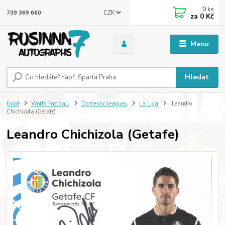
0
ks
CZK
739 369 660
za
0 Kč
Menu
Hledat
Úvod
World Football
Domestic leagues
La Liga
Leandro
Chichizola (Getafe)
Leandro Chichizola (Getafe)