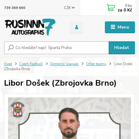
0
ks
CZK
739 369 660
za
0 Kč
Menu
Hledat
Úvod
Czech Football
Domestic leagues
Other teams
Libor Došek
(Zbrojovka Brno)
Libor Došek (Zbrojovka Brno)