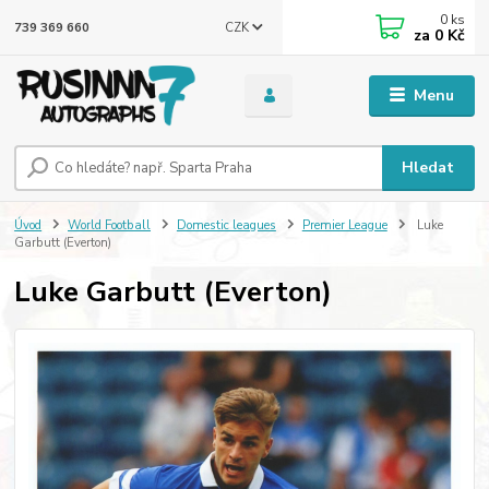
0
ks
CZK
739 369 660
za
0 Kč
Menu
Hledat
Úvod
World Football
Domestic leagues
Premier League
Luke
Garbutt (Everton)
Luke Garbutt (Everton)