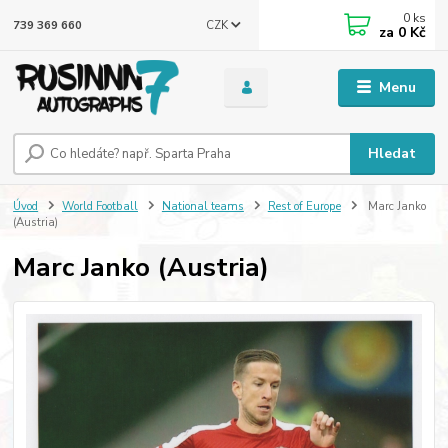
0
ks
CZK
739 369 660
za
0 Kč
Menu
Hledat
Úvod
World Football
National teams
Rest of Europe
Marc Janko
(Austria)
Marc Janko (Austria)