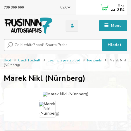
0
ks
CZK
739 369 660
za
0 Kč
Menu
Hledat
Úvod
Czech Football
Czech players abroad
Postcards
Marek Nikl
(Nürnberg)
Marek Nikl (Nürnberg)