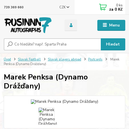
0
ks
CZK
739 369 660
za
0 Kč
Menu
Hledat
Úvod
Slovak Football
Slovak players abroad
Postcards
Marek
Penksa (Dynamo Drážďany)
Marek Penksa (Dynamo
Drážďany)