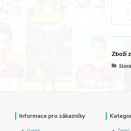
Zboží 
Slova
Informace pro zákazníky
Kategor
O mně
Český 