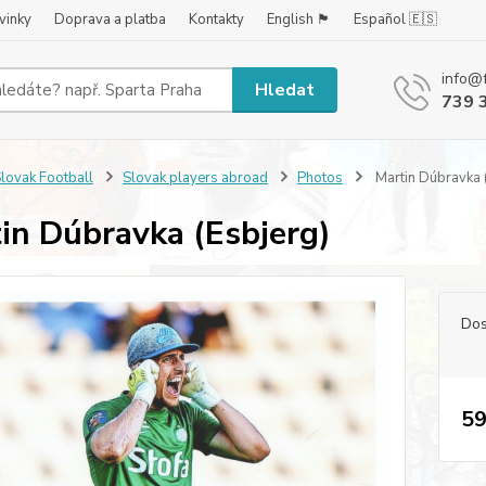
vinky
Doprava a platba
Kontakty
English 🏴󠁧󠁢󠁥󠁮󠁧󠁿
Español 🇪🇸
info@
Hledat
739 
lovak Football
Slovak players abroad
Photos
Martin Dúbravka 
in Dúbravka (Esbjerg)
Dos
59