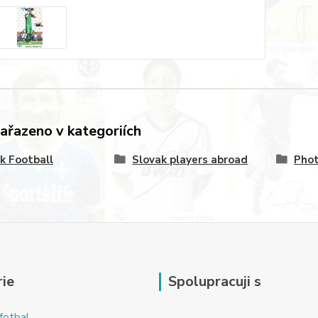
zařazeno v kategoriích
k Football
Slovak players abroad
Pho
ie
Spolupracuji s
fotbal