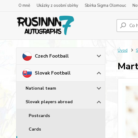
O mně
Ukázky z osobní sbírky
Sbírka Sigma Olomouc
No
Úvod
S
Czech Football
Mart
Slovak Football
National team
Slovak players abroad
Postcards
Cards