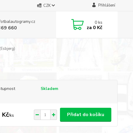
Přihlášení
CZK
fotbalautogramy.cz
0
ks
za
0 Kč
369 660
(Esbjerg)
tupnost
Skladem
 Kč
Přidat do košíku
/
ks