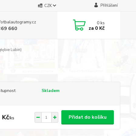
Přihlášení
CZK
fotbalautogramy.cz
0
ks
za
0 Kč
369 660
łębie Lubin)
tupnost
Skladem
 Kč
Přidat do košíku
/
ks