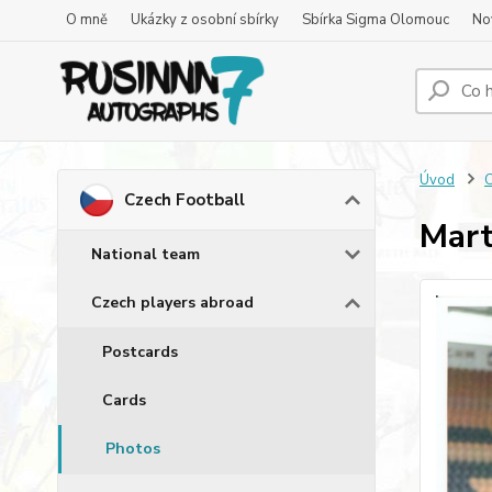
O mně
Ukázky z osobní sbírky
Sbírka Sigma Olomouc
No
Úvod
C
Czech Football
Mart
National team
Czech players abroad
Postcards
Cards
Photos