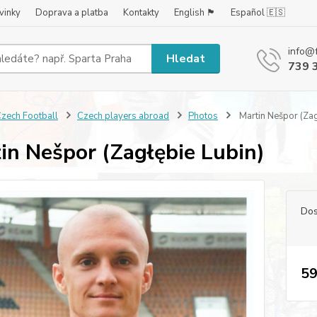
vinky
Doprava a platba
Kontakty
English 🏴󠁧󠁢󠁥󠁮󠁧󠁿
Español 🇪🇸
info@
Hledat
739 
zech Football
Czech players abroad
Photos
Martin Nešpor (Zag
in Nešpor (Zagłębie Lubin)
Dos
59