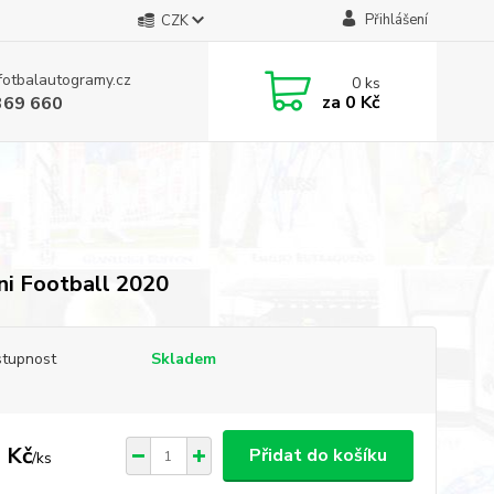
Přihlášení
CZK
fotbalautogramy.cz
0
ks
za
0 Kč
369 660
ni Football 2020
tupnost
Skladem
 Kč
Přidat do košíku
/
ks