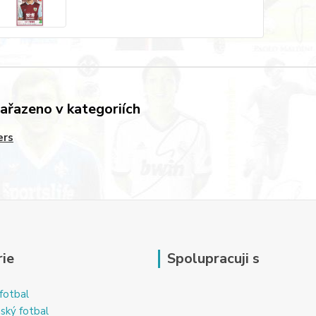
zařazeno v kategoriích
ers
ie
Spolupracuji s
fotbal
ský fotbal