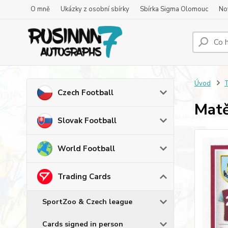
O mně
Ukázky z osobní sbírky
Sbírka Sigma Olomouc
No
Úvod
T
Czech Football
Matě
Slovak Football
World Football
Trading Cards
SportZoo & Czech league
Cards signed in person