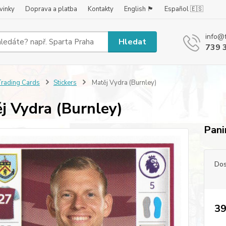
vinky
Doprava a platba
Kontakty
English 🏴󠁧󠁢󠁥󠁮󠁧󠁿
Español 🇪🇸
info@
Hledat
739 
rading Cards
Stickers
Matěj Vydra (Burnley)
j Vydra (Burnley)
Pani
Dos
39