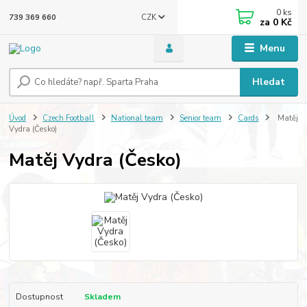
0
ks
CZK
739 369 660
za
0 Kč
Menu
Hledat
Úvod
Czech Football
National team
Senior team
Cards
Matěj
Vydra (Česko)
Matěj Vydra (Česko)
Dostupnost
Skladem