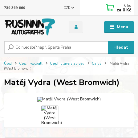
0
ks
CZK
739 369 660
za
0 Kč
Menu
Hledat
Úvod
Czech Football
Czech players abroad
Cards
Matěj Vydra
(West Bromwich)
Matěj Vydra (West Bromwich)