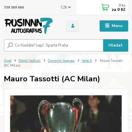
0
ks
CZK
739 369 660
za
0 Kč
Menu
Hledat
Úvod
World Football
Domestic leagues
Serie A
Mauro Tassotti
(AC Milan)
Mauro Tassotti (AC Milan)