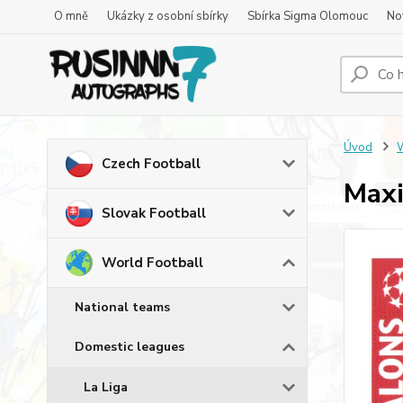
O mně
Ukázky z osobní sbírky
Sbírka Sigma Olomouc
No
Úvod
W
Czech Football
Maxi
Slovak Football
World Football
National teams
Domestic leagues
La Liga