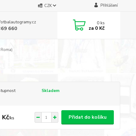
Přihlášení
CZK
fotbalautogramy.cz
0
ks
za
0 Kč
369 660
 Roma)
tupnost
Skladem
 Kč
Přidat do košíku
/
ks