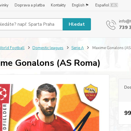
vinky
Doprava a platba
Kontakty
English 🏴󠁧󠁢󠁥󠁮󠁧󠁿
Español 🇪🇸
info@
Hledat
739 
orld Football
Domestic leagues
Serie A
Maxime Gonalons (AS
me Gonalons (AS Roma)
Dos
99