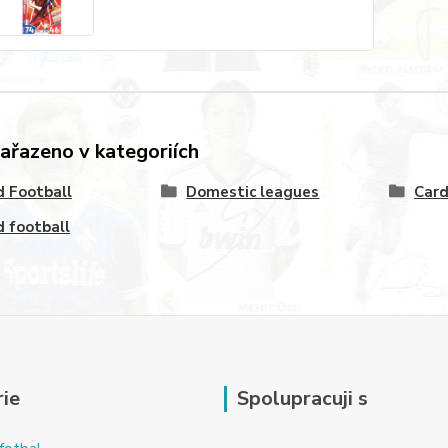
zařazeno v kategoriích
 Football
Domestic leagues
Card
 football
ie
Spolupracuji s