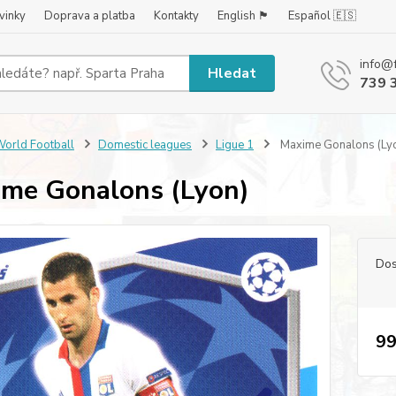
vinky
Doprava a platba
Kontakty
English 🏴󠁧󠁢󠁥󠁮󠁧󠁿
Español 🇪🇸
info@
Hledat
739 
orld Football
Domestic leagues
Ligue 1
Maxime Gonalons (Ly
me Gonalons (Lyon)
Dos
99