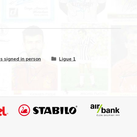
s signed in person
Ligue 1