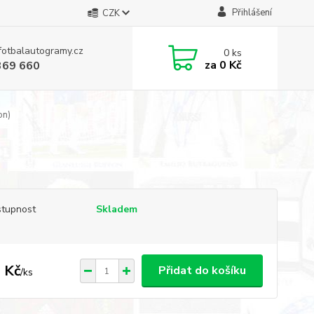
Přihlášení
CZK
fotbalautogramy.cz
0
ks
za
0 Kč
369 660
on)
tupnost
Skladem
 Kč
Přidat do košíku
/
ks