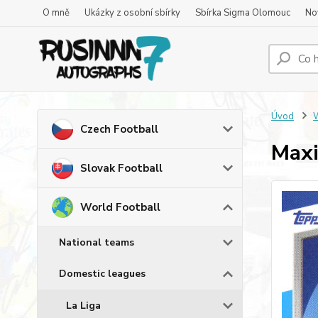
O mně
Ukázky z osobní sbírky
Sbírka Sigma Olomouc
No
Úvod
W
Czech Football
Maxi
Slovak Football
World Football
National teams
Domestic leagues
La Liga